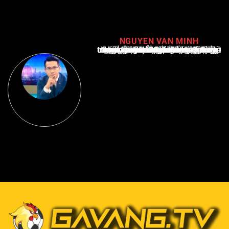
NGUYEN VAN MINH
Nguyễn Văn Minh là một trong những chuyên gia hàng đầu về báo cáo tin tức thể thao tại Việt Nam, với hơn 10 năm hoạt động trong ngành. Ông có kiến thức sâu rộng và kinh nghiệm đáng kể trong việc phân tích và báo cáo về các sự kiện thể thao hàng đầu. Sự hiểu biết sâu sắc của ông về ngành này đã giúp ông xây dựng uy tín và danh tiếng trong cộng đồng báo chí thể thao.