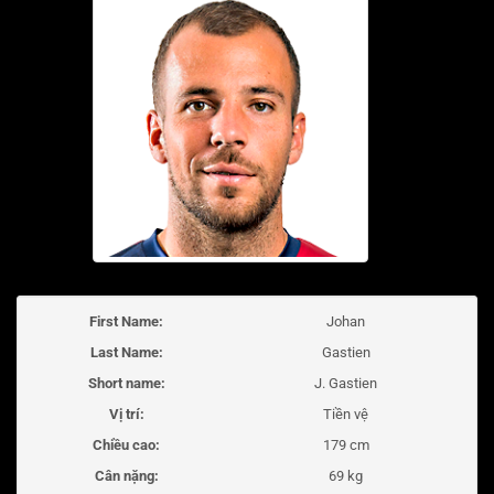
First Name:
Johan
Last Name:
Gastien
Short name:
J. Gastien
Vị trí:
Tiền vệ
Chiều cao:
179 cm
Cân nặng:
69 kg