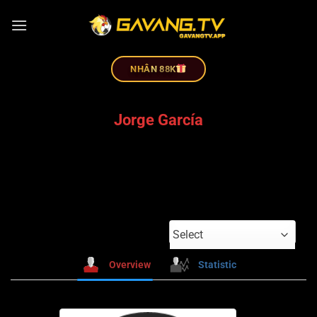
NHÂN 88K
Jorge García
Select
Overview
Statistic