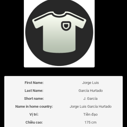
First Name:
Jorge Luis
Last Name:
García Hurtado
Short name:
J. García
Name in home country:
Jorge Luis García Hurtado
Vị trí:
Tiền đạo
Chiều cao:
175 cm