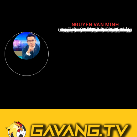
NGUYEN VAN MINH
Nguyễn Văn Minh là một trong những chuyên gia hàng đầu về báo cáo tin tức thể thao tại Việt Nam, với hơn 10 năm hoạt động trong ngành. Ông có kiến thức sâu rộng và kinh nghiệm đáng kể trong việc phân tích và báo cáo về các sự kiện thể thao hàng đầu. Sự hiểu biết sâu sắc của ông về ngành này đã giúp ông xây dựng uy tín và danh tiếng trong cộng đồng báo chí thể thao.