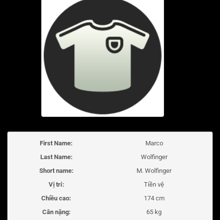
First Name:
Marco
Last Name:
Wolfinger
Short name:
M. Wolfinger
Vị trí:
Tiền vệ
Chiều cao:
174 cm
Cân nặng:
65 kg