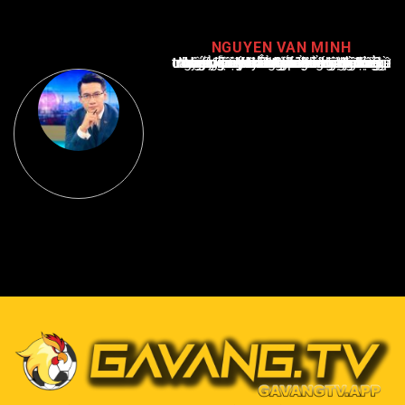
NGUYEN VAN MINH
Nguyễn Văn Minh là một trong những chuyên gia hàng đầu về báo cáo tin tức thể thao tại Việt Nam, với hơn 10 năm hoạt động trong ngành. Ông có kiến thức sâu rộng và kinh nghiệm đáng kể trong việc phân tích và báo cáo về các sự kiện thể thao hàng đầu. Sự hiểu biết sâu sắc của ông về ngành này đã giúp ông xây dựng uy tín và danh tiếng trong cộng đồng báo chí thể thao.