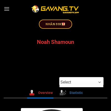
NHÂN 88K
Noah Shamoun
Select
Overview
Statistic