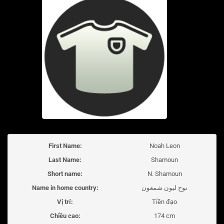
First Name:
Noah Leon
Last Name:
Shamoun
Short name:
N. Shamoun
Name in home country:
نوح ليون شمعون
Vị trí:
Tiền đạo
Chiều cao:
174 cm