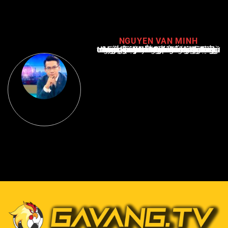
NGUYEN VAN MINH
Nguyễn Văn Minh là một trong những chuyên gia hàng đầu về báo cáo tin tức thể thao tại Việt Nam, với hơn 10 năm hoạt động trong ngành. Ông có kiến thức sâu rộng và kinh nghiệm đáng kể trong việc phân tích và báo cáo về các sự kiện thể thao hàng đầu. Sự hiểu biết sâu sắc của ông về ngành này đã giúp ông xây dựng uy tín và danh tiếng trong cộng đồng báo chí thể thao.