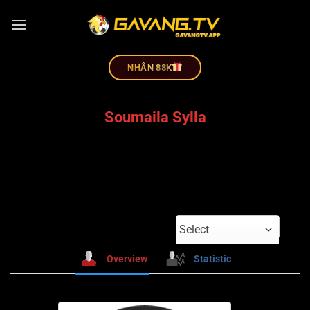
NHÂN 88K
Soumaila Sylla
Select
Overview
Statistic