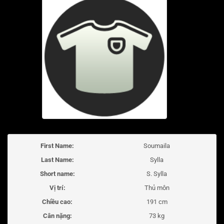
First Name:
Soumaila
Last Name:
Sylla
Short name:
S. Sylla
Vị trí:
Thủ môn
Chiều cao:
191 cm
Cân nặng:
73 kg