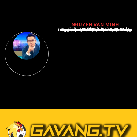
NGUYEN VAN MINH
Nguyễn Văn Minh là một trong những chuyên gia hàng đầu về báo cáo tin tức thể thao tại Việt Nam, với hơn 10 năm hoạt động trong ngành. Ông có kiến thức sâu rộng và kinh nghiệm đáng kể trong việc phân tích và báo cáo về các sự kiện thể thao hàng đầu. Sự hiểu biết sâu sắc của ông về ngành này đã giúp ông xây dựng uy tín và danh tiếng trong cộng đồng báo chí thể thao.