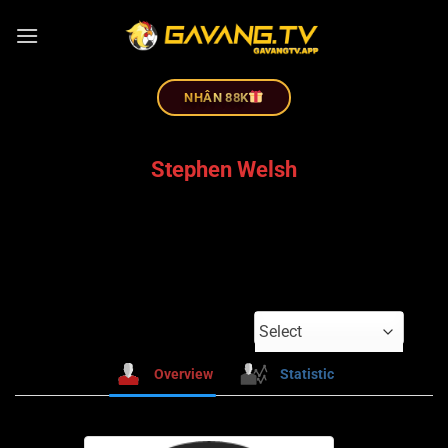
NHÂN 88K
Stephen Welsh
Select
Overview
Statistic