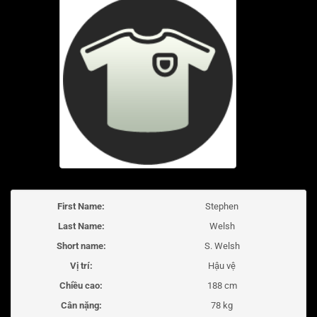
First Name:
Stephen
Last Name:
Welsh
Short name:
S. Welsh
Vị trí:
Hậu vệ
Chiều cao:
188 cm
Cân nặng:
78 kg