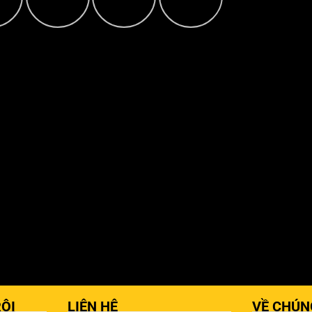
ỘI
LIÊN HỆ
VỀ CHÚN