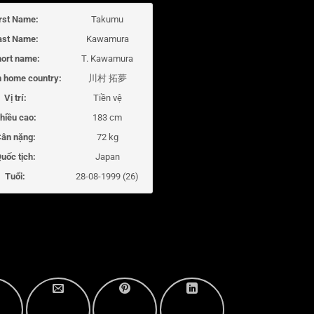
irst Name:
Takumu
ast Name:
Kawamura
ort name:
T. Kawamura
 home country:
川村 拓夢
Vị trí:
Tiền vệ
hiều cao:
183 cm
ân nặng:
72 kg
uốc tịch:
Japan
Tuổi:
28-08-1999 (26)