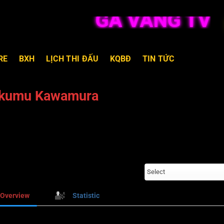
GÀ VÀNG TV T
RE
BXH
LỊCH THI ĐẤU
KQBĐ
TIN TỨC
kumu Kawamura
Select
Overview
Statistic