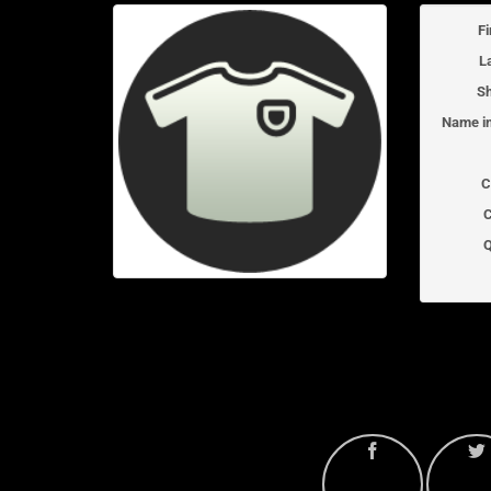
F
L
Sh
Name in
C
C
Q