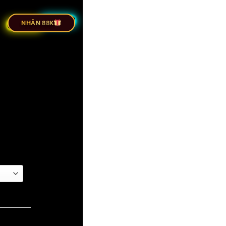
RỰC TIẾP BÓNG ĐÁ
NHÂN 88K