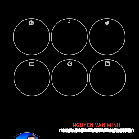
NGUYEN VAN MINH
Nguyễn Văn Minh là một trong những chuyên gia hàng đầu về báo cáo tin tức thể thao tại Việt Nam, với hơn 10 năm hoạt động trong ngành. Ông có kiến thức sâu rộng và kinh nghiệm đáng kể trong việc phân tích và báo cáo về các sự kiện thể thao hàng đầu. Sự hiểu biết sâu sắc của ông về ngành này đã giúp ông xây dựng uy tín và danh tiếng trong cộng đồng báo chí thể thao.