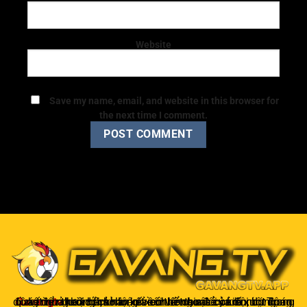
Website
Save my name, email, and website in this browser for
the next time I comment.
Gavangtv
không chỉ là nơi xem bóng mà còn là một cộng đồng để người hâm mộ kết nối và trao đổi cảm xúc. Trong quá trình theo dõi, khán giả có thể chia sẻ ý kiến, dự đoán kết quả hoặc thảo luận về chiến thuật của đội bóng.