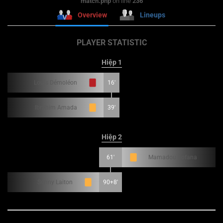
match.php
on line
236
Overview
Lineups
PLAYER STATISTIC
Hiệp 1
Louis Démoléon
16'
Ibrahim Amada
39'
Hiệp 2
61'
Mamadou Fofana
Sonny Laiton
90+8'