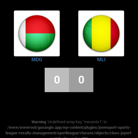
MDG
MLI
0
0
Warning
: Undefined array key "mevents1" in
/www/wwwroot/gavangtv.app/wp-content/plugins/joomsport-sports-
league-results-management/sportleague/classes/objects/class-jsport-