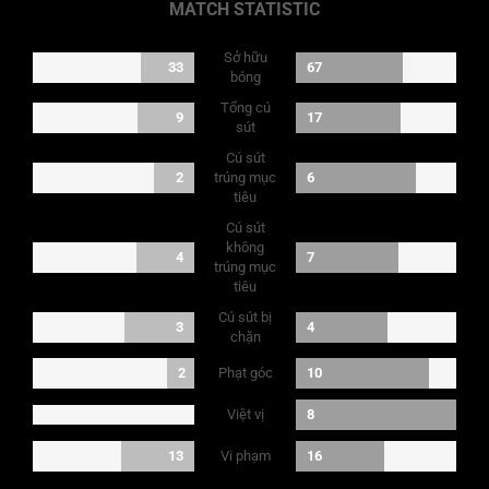
MATCH STATISTIC
Sở hữu
33
67
bóng
Tổng cú
9
17
sút
Cú sút
2
trúng mục
6
tiêu
Cú sút
không
4
7
trúng mục
tiêu
Cú sút bị
3
4
chặn
Phạt góc
2
10
Việt vị
8
Vi phạm
13
16