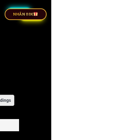
TIẾP BÓNG ĐÁ
NHÂN 88K
dings