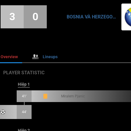
3
0
BOSNIA VÀ HERZEGOVINA
Overview
Lineups
PLAYER STATISTIC
Hiệp 1
41'
Miralem Pjanic
44'
Hiệp 2