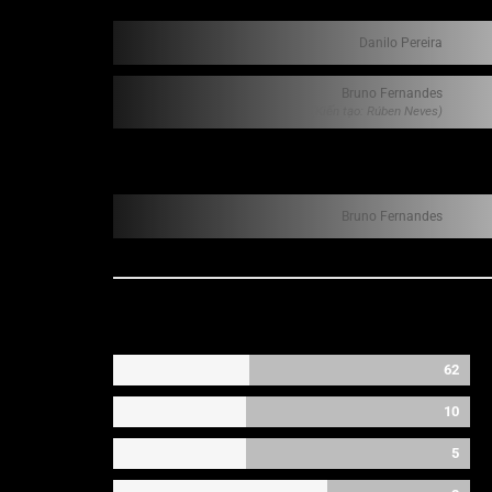
Danilo Pereira
Bruno Fernandes
(Kiến tạo: Rúben Neves)
Bruno Fernandes
62
10
5