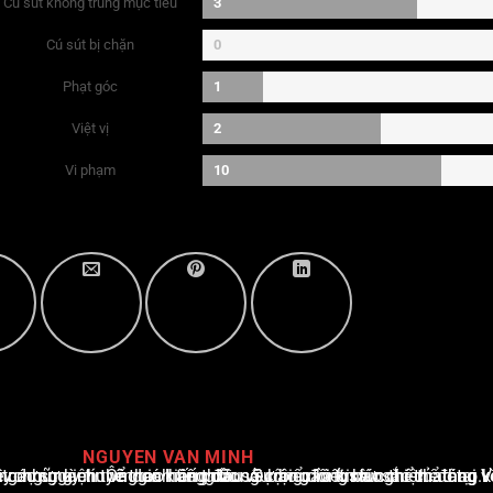
Cú sút không trúng mục tiêu
3
Cú sút bị chặn
0
Phạt góc
1
Việt vị
2
Vi phạm
10
NGUYEN VAN MINH
i Việt Nam, với hơn 10 năm hoạt động trong ngành. Ông có kiến thức sâu rộng và kinh nghiệm đáng kể trong việc phân tích và báo cáo về các sự kiện thể thao hàng đầu. Sự hiểu biết sâu sắc của ông về ngành này đã giúp ông xây dựng uy tín và danh tiếng trong cộng đồng báo chí thể thao.