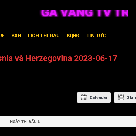
GÀ VÀNG TV TRỰC 
RE
BXH
LỊCH THI ĐẤU
KQBĐ
TIN TỨC
snia và Herzegovina 2023-06-17
Calendar
Stan
NGÀY THI ĐẤU 3