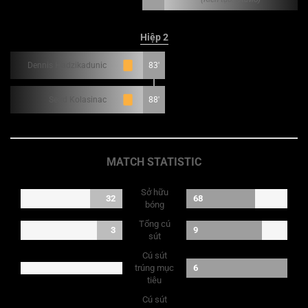
Hiệp 2
Dennis Hadzikadunic
83'
Sead Kolasinac
88'
MATCH STATISTIC
Sở hữu
32
68
bóng
Tổng cú
3
9
sút
Cú sút
trúng mục
6
tiêu
Cú sút