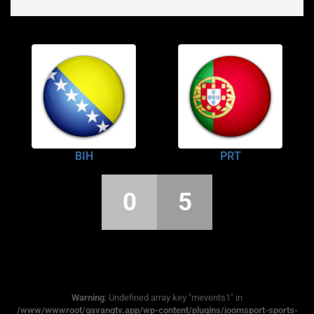
BIH
PRT
0
5
Warning
: Undefined array key "mevents1" in
/www/wwwroot/gavangtv.app/wp-content/plugins/joomsport-sports-