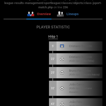
league-results-management/sportleague/classes/objects/class-jsport-
match.php
on line
236
Overview
Lineups
PLAYER STATISTIC
Hiệp 1
5'
Cristiano Ronaldo
Cristiano Ronaldo
22'
(Kiến tạo: João Félix)
Bruno Fernandes
25'
(Kiến tạo: Gonçalo Inácio)
João Cancelo
32'
(Kiến tạo: Cristiano
Ronaldo)
João Félix
43'
(Kiến tạo: Otávio)