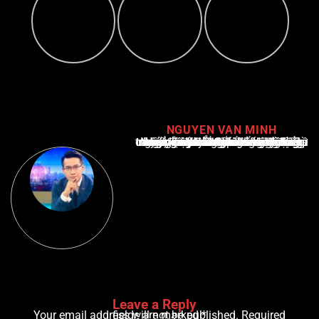
NGUYEN VAN MINH
Nguyễn Văn Minh là một trong những chuyên gia hàng đầu về báo cáo tin tức thể thao tại Việt Nam, với hơn 10 năm hoạt động trong ngành. Ông có kiến thức sâu rộng và kinh nghiệm đáng kể trong việc phân tích và báo cáo về các sự kiện thể thao hàng đầu. Sự hiểu biết sâu sắc của ông về ngành này đã giúp ông xây dựng uy tín và danh tiếng trong cộng đồng báo chí thể thao.
Leave a Reply
Your email address will not be published.
Required fields are marked
*