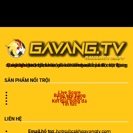
Gavangtv
không chỉ là nơi xem bóng mà còn là một cộng đồng để người hâm mộ kết nối và trao đổi cảm xúc. Trong quá trình theo dõi, khán giả có thể chia sẻ ý kiến, dự đoán kết quả hoặc thảo luận về chiến thuật của đội bóng.
SẢN PHẨM NỔI TRỘI
Live Score
Bảng xếp hạng
Lịch thi đấu
Kết quả bóng đá
Tin tức
LIÊN HỆ
Email hỗ trợ
:
hotro@cskhgavangtv.com