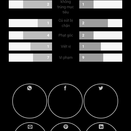
không
2
1
trúng mục
tiêu
Cú sút bị
1
2
chặn
Phạt góc
4
2
Việt vị
1
1
Vi phạm
7
9