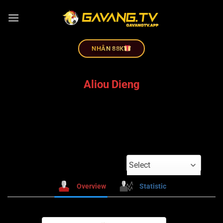
NHÂN 88K
Aliou Dieng
Select
Overview
Statistic