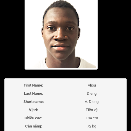
First Name:
Aliou
Last Name:
Dieng
Short name:
A. Dieng
Vị trí:
Tiền vệ
Chiều cao:
184 cm
Cân nặng:
72 kg