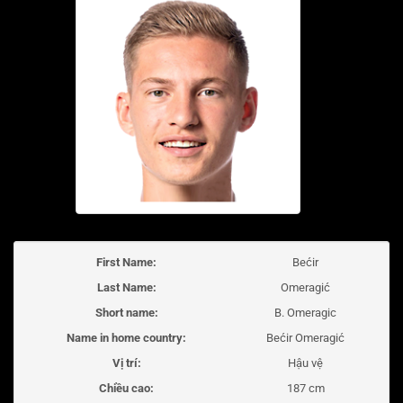
First Name:
Bećir
Last Name:
Omeragić
Short name:
B. Omeragic
Name in home country:
Bećir Omeragić
Vị trí:
Hậu vệ
Chiều cao:
187 cm