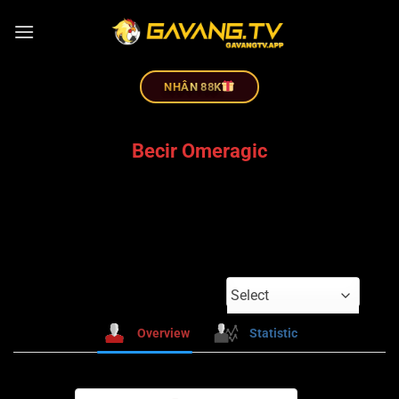
NHÂN 88K
Becir Omeragic
Select
Overview
Statistic