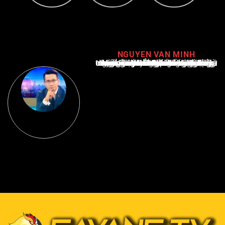
NGUYEN VAN MINH
Nguyễn Văn Minh là một trong những chuyên gia hàng đầu về báo cáo tin tức thể thao tại Việt Nam, với hơn 10 năm hoạt động trong ngành. Ông có kiến thức sâu rộng và kinh nghiệm đáng kể trong việc phân tích và báo cáo về các sự kiện thể thao hàng đầu. Sự hiểu biết sâu sắc của ông về ngành này đã giúp ông xây dựng uy tín và danh tiếng trong cộng đồng báo chí thể thao.