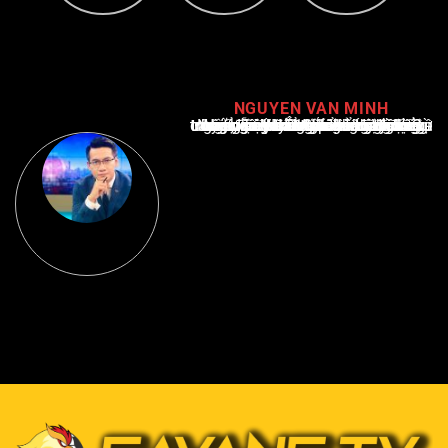
NGUYEN VAN MINH
Nguyễn Văn Minh là một trong những chuyên gia hàng đầu về báo cáo tin tức thể thao tại Việt Nam, với hơn 10 năm hoạt động trong ngành. Ông có kiến thức sâu rộng và kinh nghiệm đáng kể trong việc phân tích và báo cáo về các sự kiện thể thao hàng đầu. Sự hiểu biết sâu sắc của ông về ngành này đã giúp ông xây dựng uy tín và danh tiếng trong cộng đồng báo chí thể thao.