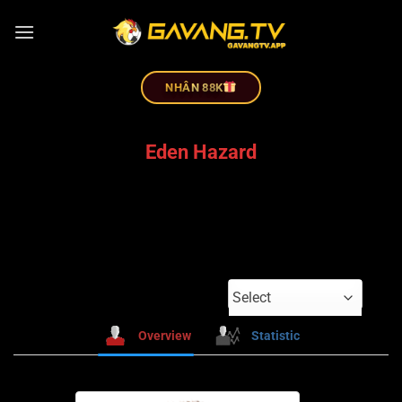
NHÂN 88K
Eden Hazard
Select
Overview
Statistic