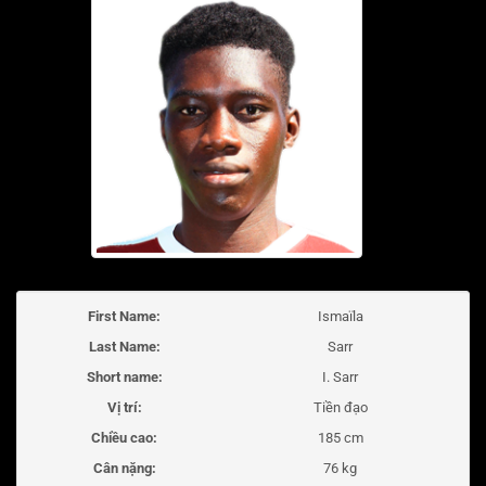
First Name:
Ismaïla
Last Name:
Sarr
Short name:
I. Sarr
Vị trí:
Tiền đạo
Chiều cao:
185 cm
Cân nặng:
76 kg