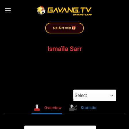
NHÂN 88K
Ismaïla Sarr
Select
Overview
Statistic