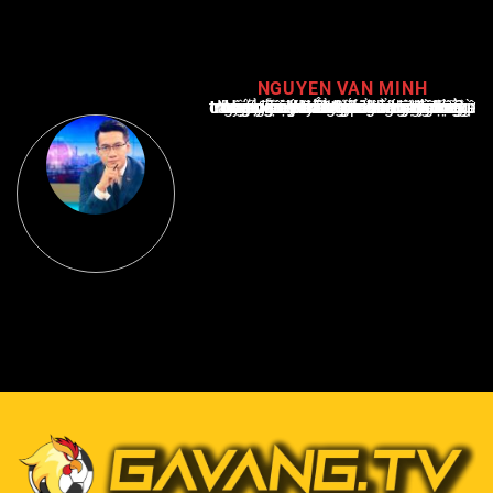
NGUYEN VAN MINH
Nguyễn Văn Minh là một trong những chuyên gia hàng đầu về báo cáo tin tức thể thao tại Việt Nam, với hơn 10 năm hoạt động trong ngành. Ông có kiến thức sâu rộng và kinh nghiệm đáng kể trong việc phân tích và báo cáo về các sự kiện thể thao hàng đầu. Sự hiểu biết sâu sắc của ông về ngành này đã giúp ông xây dựng uy tín và danh tiếng trong cộng đồng báo chí thể thao.