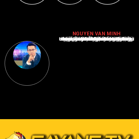
NGUYEN VAN MINH
Nguyễn Văn Minh là một trong những chuyên gia hàng đầu về báo cáo tin tức thể thao tại Việt Nam, với hơn 10 năm hoạt động trong ngành. Ông có kiến thức sâu rộng và kinh nghiệm đáng kể trong việc phân tích và báo cáo về các sự kiện thể thao hàng đầu. Sự hiểu biết sâu sắc của ông về ngành này đã giúp ông xây dựng uy tín và danh tiếng trong cộng đồng báo chí thể thao.