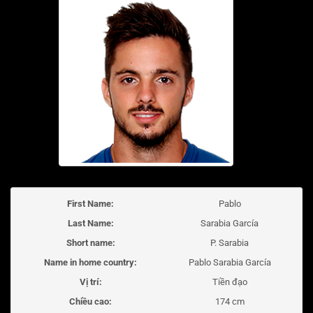
First Name:
Pablo
Last Name:
Sarabia García
Short name:
P. Sarabia
Name in home country:
Pablo Sarabia García
Vị trí:
Tiền đạo
Chiều cao:
174 cm