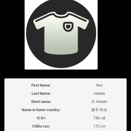
First Name:
Reo
Last Name:
Hatate
Short name:
R. Hatate
Name in home country:
旗手 怜央
Vị trí:
Tiền vệ
Chiều cao:
172 cm