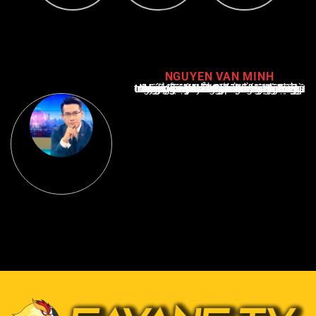
NGUYEN VAN MINH
Nguyễn Văn Minh là một trong những chuyên gia hàng đầu về báo cáo tin tức thể thao tại Việt Nam, với hơn 10 năm hoạt động trong ngành. Ông có kiến thức sâu rộng và kinh nghiệm đáng kể trong việc phân tích và báo cáo về các sự kiện thể thao hàng đầu. Sự hiểu biết sâu sắc của ông về ngành này đã giúp ông xây dựng uy tín và danh tiếng trong cộng đồng báo chí thể thao.