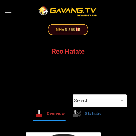
NHÂN 88K
Reo Hatate
Select
Overview
Statistic