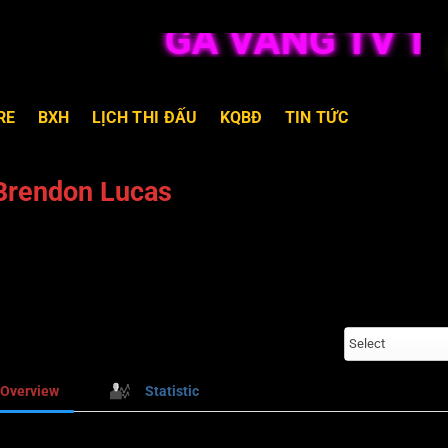
GÀ VÀNG TV TRỰ
RE
BXH
LỊCH THI ĐẤU
KQBĐ
TIN TỨC
Brendon Lucas
Select
Overview
Statistic