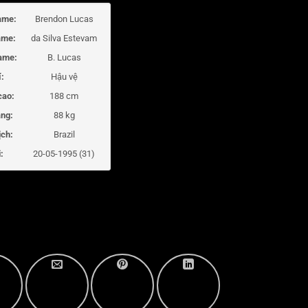
ame:
Brendon Lucas
ame:
da Silva Estevam
ame:
B. Lucas
í:
Hậu vệ
cao:
188 cm
ng:
88 kg
ịch:
Brazil
:
20-05-1995 (31)