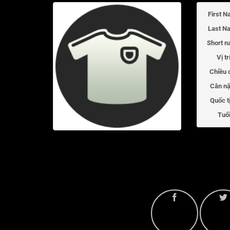
First N
Last N
Short n
Vị tr
Chiều 
Cân nặ
Quốc t
Tuổi