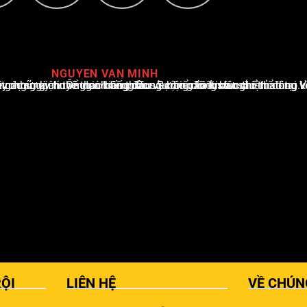
NGUYEN VAN MINH
i Việt Nam, với hơn 10 năm hoạt động trong ngành. Ông có kiến thức sâu rộng và kinh nghiệm đáng kể trong việc phân tích và báo cáo về các sự kiện thể thao hàng đầu. Sự hiểu biết sâu sắc của ông về ngành này đã giúp ông xây dựng uy tín và danh tiếng trong cộng đồng báo chí thể thao.
ỘI
LIÊN HỆ
VỀ CHÚN