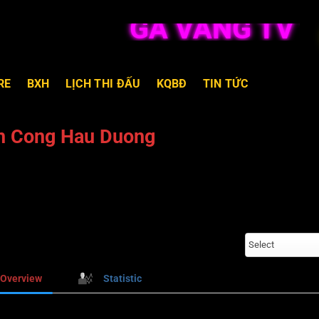
GÀ VÀNG TV TR
RE
BXH
LỊCH THI ĐẤU
KQBĐ
TIN TỨC
n Cong Hau Duong
Select
Overview
Statistic