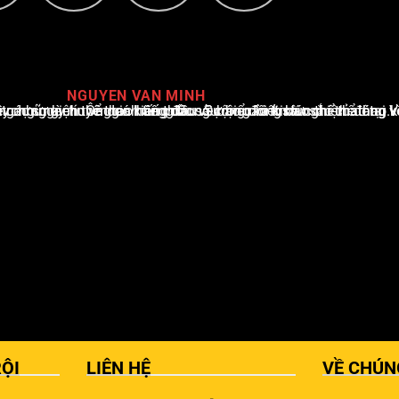
NGUYEN VAN MINH
i Việt Nam, với hơn 10 năm hoạt động trong ngành. Ông có kiến thức sâu rộng và kinh nghiệm đáng kể trong việc phân tích và báo cáo về các sự kiện thể thao hàng đầu. Sự hiểu biết sâu sắc của ông về ngành này đã giúp ông xây dựng uy tín và danh tiếng trong cộng đồng báo chí thể thao.
ỘI
LIÊN HỆ
VỀ CHÚN