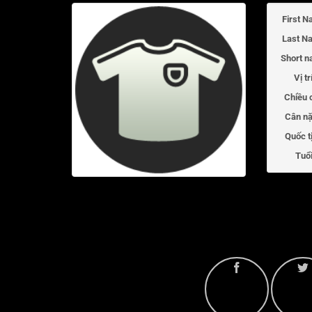
First N
Last N
Short n
Vị tr
Chiều 
Cân nặ
Quốc t
Tuổi