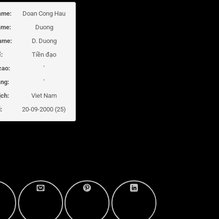
ame:
Doan Cong Hau
ame:
Duong
ame:
D. Duong
í:
Tiền đạo
cao:
'
ng:
'
ịch:
Viet Nam
:
20-09-2000 (25)