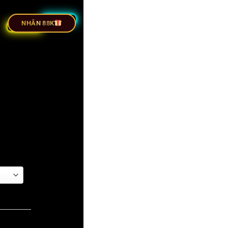
ỰC TIẾP BÓNG ĐÁ
NHÂN 88K