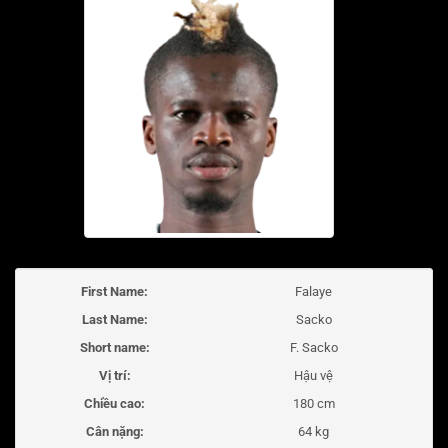
First Name:
Falaye
Last Name:
Sacko
Short name:
F. Sacko
Vị trí:
Hậu vệ
Chiều cao:
180 cm
Cân nặng:
64 kg