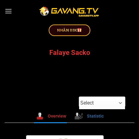
NHÂN 88K
Falaye Sacko
Select
Overview
Statistic