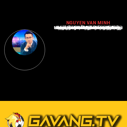
NGUYEN VAN MINH
Nguyễn Văn Minh là một trong những chuyên gia hàng đầu về báo cáo tin tức thể thao tại Việt Nam, với hơn 10 năm hoạt động trong ngành. Ông có kiến thức sâu rộng và kinh nghiệm đáng kể trong việc phân tích và báo cáo về các sự kiện thể thao hàng đầu. Sự hiểu biết sâu sắc của ông về ngành này đã giúp ông xây dựng uy tín và danh tiếng trong cộng đồng báo chí thể thao.