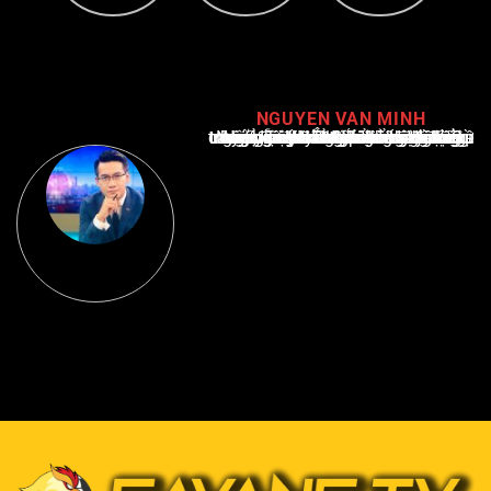
NGUYEN VAN MINH
Nguyễn Văn Minh là một trong những chuyên gia hàng đầu về báo cáo tin tức thể thao tại Việt Nam, với hơn 10 năm hoạt động trong ngành. Ông có kiến thức sâu rộng và kinh nghiệm đáng kể trong việc phân tích và báo cáo về các sự kiện thể thao hàng đầu. Sự hiểu biết sâu sắc của ông về ngành này đã giúp ông xây dựng uy tín và danh tiếng trong cộng đồng báo chí thể thao.