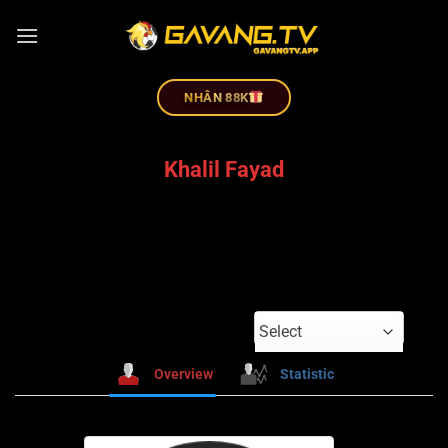
NHÂN 88K
Khalil Fayad
Select
Overview
Statistic