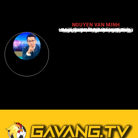
NGUYEN VAN MINH
Nguyễn Văn Minh là một trong những chuyên gia hàng đầu về báo cáo tin tức thể thao tại Việt Nam, với hơn 10 năm hoạt động trong ngành. Ông có kiến thức sâu rộng và kinh nghiệm đáng kể trong việc phân tích và báo cáo về các sự kiện thể thao hàng đầu. Sự hiểu biết sâu sắc của ông về ngành này đã giúp ông xây dựng uy tín và danh tiếng trong cộng đồng báo chí thể thao.