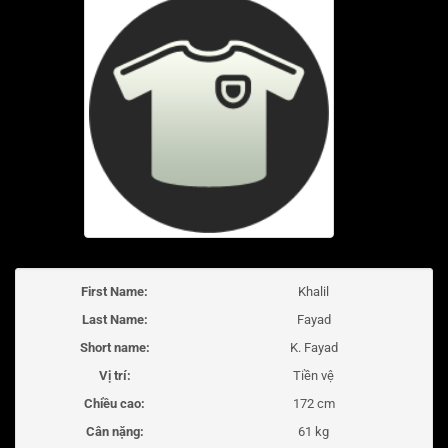
First Name:
Khalil
Last Name:
Fayad
Short name:
K. Fayad
Vị trí:
Tiền vệ
Chiều cao:
172 cm
Cân nặng:
61 kg