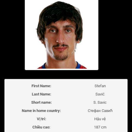
First Name:
Stefan
Last Name:
Savić
Short name:
S. Savic
Name in home country:
Стефан Савић
Vị trí:
Hậu vệ
Chiều cao:
187 cm