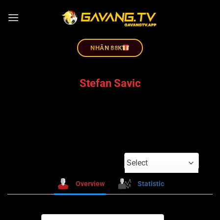
NHÂN 88K
Stefan Savic
Select
Overview
Statistic