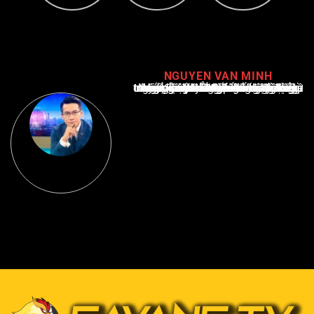
NGUYEN VAN MINH
Nguyễn Văn Minh là một trong những chuyên gia hàng đầu về báo cáo tin tức thể thao tại Việt Nam, với hơn 10 năm hoạt động trong ngành. Ông có kiến thức sâu rộng và kinh nghiệm đáng kể trong việc phân tích và báo cáo về các sự kiện thể thao hàng đầu. Sự hiểu biết sâu sắc của ông về ngành này đã giúp ông xây dựng uy tín và danh tiếng trong cộng đồng báo chí thể thao.