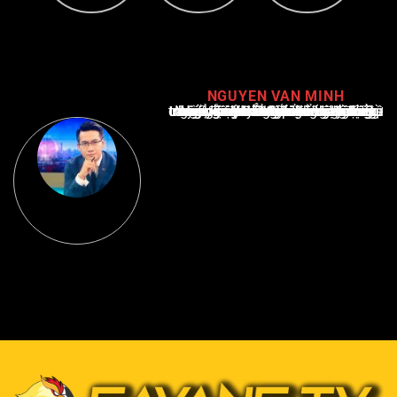
NGUYEN VAN MINH
Nguyễn Văn Minh là một trong những chuyên gia hàng đầu về báo cáo tin tức thể thao tại Việt Nam, với hơn 10 năm hoạt động trong ngành. Ông có kiến thức sâu rộng và kinh nghiệm đáng kể trong việc phân tích và báo cáo về các sự kiện thể thao hàng đầu. Sự hiểu biết sâu sắc của ông về ngành này đã giúp ông xây dựng uy tín và danh tiếng trong cộng đồng báo chí thể thao.