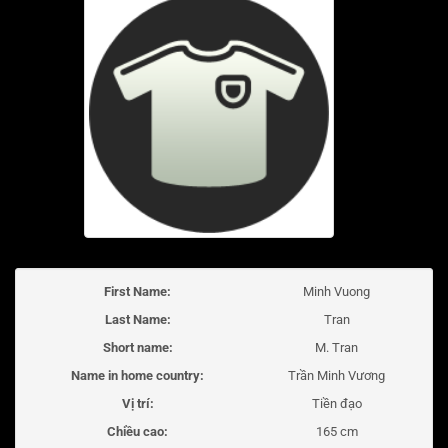
First Name:
Minh Vuong
Last Name:
Tran
Short name:
M. Tran
Name in home country:
Trần Minh Vương
Vị trí:
Tiền đạo
Chiều cao:
165 cm